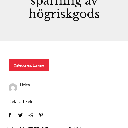
spårning av
Kontakta oss
högriskgods
Körförbud
Tilläggsavgifter
EN
Categories:
Europe
Helen
Dela artikeln