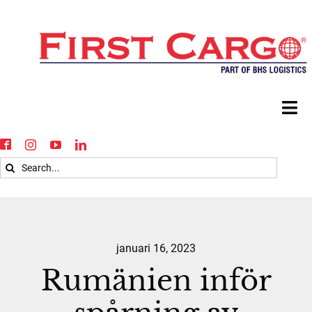
Skip
to
content
Tog
Nav
Hem
Search
for:
Tjänster
Nyheter
januari 16, 2023
Rumänien inför
Hållbarhet